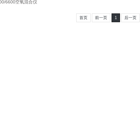
300/6600空氧混合仪
首页
前一页
1
后一页