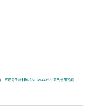
篇：
医用分子筛制氧机SL-3A330/530系列使用视频